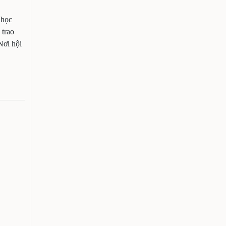
 học
 trao
Nơi hội