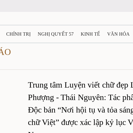
CHÍNH TRỊ
NGHỊ QUYẾT 57
KINH TẾ
VĂN HÓA
CÁO
ẤT VÀ NGƯỜI THÁI NGUYÊN
GIAO THÔNG
Ô TÔ - X
TÀI NGUYÊN - MÔI TRƯỜNG
THỂ THAO
THÔNG TIN -
Trung tâm Luyện viết chữ đẹp 
Ệ THÁI NGUYÊN
VIDEO
CÁC ĐỀ ÁN TRỌNG TÂM
M
Phượng - Thái Nguyên: Tác p
Độc bản “Nơi hội tụ và tỏa sáng
chữ Việt” được xác lập kỷ lục V