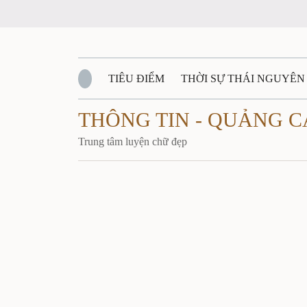
TIÊU ĐIỂM
THỜI SỰ THÁI NGUYÊN
THÔNG TIN - QUẢNG 
QUỐC PHÒNG - AN NINH
BẠN ĐỌC
Đ
Trung tâm luyện chữ đẹp
QUÊ HƯƠNG - ĐẤT NƯỚC
QUỐC TẾ
VĂN BẢN, CHÍNH SÁCH MỚI
VĂN NGH