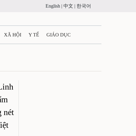
English |
中文 |
한국어
XÃ HỘI
Y TẾ
GIÁO DỤC
E MÁY
PHÁP LUẬT
 QUẢNG CÁO
Linh
ULTIMEDIA
hẩm
 nét
iệt