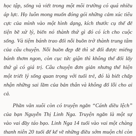
học tập, sống và viết trong một môi trường có quá nhiều
áp lực. Họ luôn mong muốn đóng gói những cảm xúc tiêu
cực của mình vào một hình dạng, kích thước cụ thể để
tiện bề xử lý, biến nó thành thứ gì đó có ích cho cuộc
sống. Và tiệm bánh trao đổi nỗi buồn trở thành trung tâm
của câu chuyện. Nỗi buồn đẹp đẽ thì sẽ đổi được miếng
bánh thơm ngon, còn cục tức giận thì không thể đổi lấy
thứ gì có giá trị. Câu chuyện đơn giản nhưng thể hiện
một triết lý sống quan trọng với tuổi trẻ, đó là biết chấp
nhận những sai lầm của bản thân và không đổ lỗi cho ai
cả.
Phần văn xuôi còn có truyện ngắn “Cánh diều lệch”
của bạn Nguyễn Thị Linh Nga. Truyện ngắn là một sự
vào vai đầy táo bạo. Linh Nga 14 tuổi vào vai một chàng
thanh niên 20 tuổi để kể về những điều sớm muộn chỉ còn