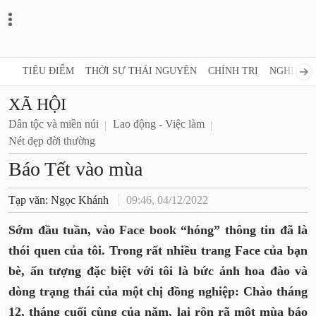
TIÊU ĐIỂM
THỜI SỰ THÁI NGUYÊN
CHÍNH TRỊ
NGHỊ QUY
XÃ HỘI
Dân tộc và miền núi
Lao động - Việc làm
Nét đẹp đời thường
Báo Tết vào mùa
Tạp văn: Ngọc Khánh
09:46, 04/12/2022
Sớm đầu tuần, vào Face book “hóng” thông tin đã là
thói quen của tôi. Trong rất nhiều trang Face của bạn
bè, ấn tượng đặc biệt với tôi là bức ảnh hoa đào và
dòng trạng thái của một chị đồng nghiệp: Chào tháng
12, tháng cuối cùng của năm, lại rộn rã một mùa báo