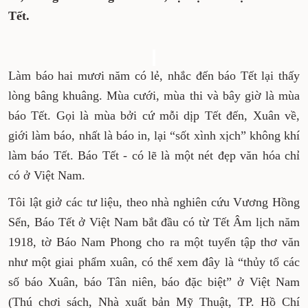
Tết.
Làm báo hai mươi năm có lẻ, nhắc đến báo Tết lại thấy
lòng bâng khuâng. Mùa cưới, mùa thi và bây giờ là mùa
báo Tết. Gọi là mùa bởi cứ mỗi dịp Tết đến, Xuân về,
giới làm báo, nhất là báo in, lại “sốt xình xịch” không khí
làm báo Tết. Báo Tết - có lẽ là một nét đẹp văn hóa chỉ
có ở Việt Nam.
Tôi lật giở các tư liệu, theo nhà nghiên cứu Vương Hồng
Sển, Báo Tết ở Việt Nam bắt đầu có từ Tết Âm lịch năm
1918, tờ Báo Nam Phong cho ra một tuyển tập thơ văn
như một giai phẩm xuân, có thể xem đây là “thủy tổ các
số báo Xuân, báo Tân niên, báo đặc biệt” ở Việt Nam
(Thú chơi sách, Nhà xuất bản Mỹ Thuật, TP. Hồ Chí