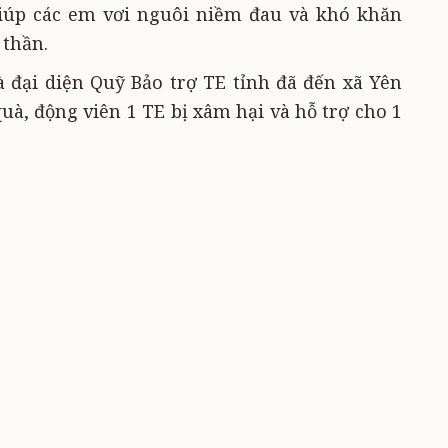
úp các em vơi nguôi niềm đau và khó khăn
 thần.
à đại diện Quỹ Bảo trợ TE tỉnh đã đến xã Yên
uà, động viên 1 TE bị xâm hại và hỗ trợ cho 1
ó hoàn cảnh khó khăn ở xã Điềm Mặc (Định
hông nhiều, nhưng đủ làm vơi nguôi nỗi đau,
, tự ti, vươn lên trong học tập.
ao tấm lòng nhân ái vẫn tìm về chia sẻ khó
 là vào các ngày tết, lễ truyền thống, ngày
g thiện nguyện luôn có mặt đúng lúc, giống
n cổ tích dành cho thiếu nhi.
o công tác bảo vệ, chăm sóc TE tỉnh đã phối
ng Electronics Việt Nam - Thái Nguyên; Hội
 trẻ mồ côi Việt Nam tổ chức chương trình Tết