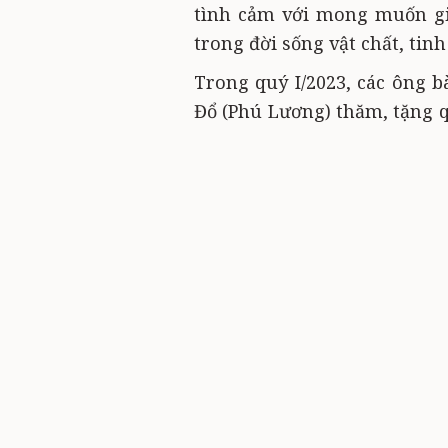
tình cảm với mong muốn gi
trong đời sống vật chất, tinh
Trong quý I/2023, các ông b
Đổ (Phú Lương) thăm, tặng q
trường hợp là TE mồ côi c
Hóa). Tuy số tiền hỗ trợ k
giúp các em vượt qua mặc cảm
Cuộc sống bận rộn, nhưng b
khăn với TE nghèo. Đặc biệt
dành cho TE, những tấm lòn
như ông tiên trong câu truyệ
Ví như năm 2022, Ban Chỉ đạ
hợp với Công ty TNHH Samsu
Bảo trợ người khuyết tật và