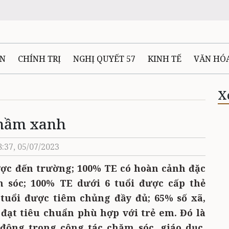
ÊN
CHÍNH TRỊ
NGHỊ QUYẾT 57
KINH TẾ
VĂN HÓ
ẤT VÀ NGƯỜI THÁI NGUYÊN
GIAO THÔNG
Ô TÔ - X
X
mầm xanh
TÀI NGUYÊN - MÔI TRƯỜNG
THỂ THAO
THÔNG TIN -
8:37, 05/07/2023
Ệ THÁI NGUYÊN
VIDEO
CÁC ĐỀ ÁN TRỌNG TÂM
MU
ược đến trường; 100% TE có hoàn cảnh đặc
 sóc; 100% TE dưới 6 tuổi được cấp thẻ
 tuổi được tiêm chủng đầy đủ; 65% số xã,
 đạt tiêu chuẩn phù hợp với trẻ em. Đó là
động trong công tác chăm sóc
, giáo dục,