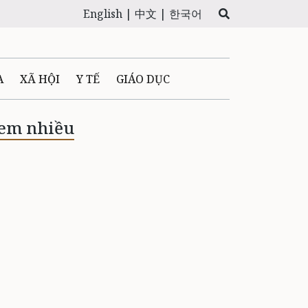
English |
中文 |
한국어
A
XÃ HỘI
Y TẾ
GIÁO DỤC
E MÁY
PHÁP LUẬT
em nhiều
 QUẢNG CÁO
LTIMEDIA