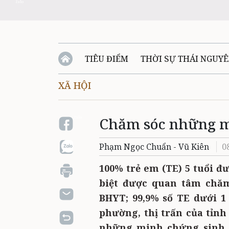
Zalo
TIÊU ĐIỂM
THỜI SỰ THÁI NGUY
XÃ HỘI
QUỐC PHÒNG - AN NINH
BẠN ĐỌC
Đ
Chăm sóc những 
QUÊ HƯƠNG - ĐẤT NƯỚC
QUỐC TẾ
Zalo
Phạm Ngọc Chuẩn - Vũ Kiên
0
VĂN BẢN, CHÍNH SÁCH MỚI
VĂN NGH
100% trẻ em (TE) 5 tuổi đ
biệt được quan tâm chăm
BHYT; 99,9% số TE dưới 1
phường, thị trấn của tỉnh
những minh chứng sinh 