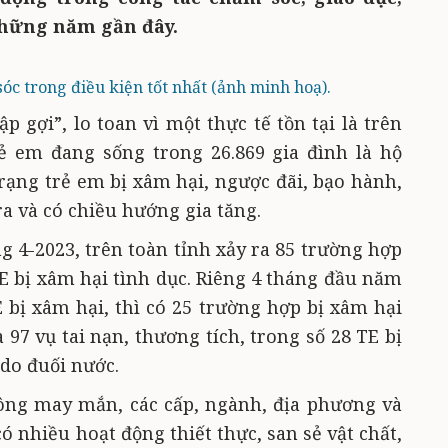
những năm gần đây.
c trong điều kiện tốt nhất (ảnh minh hoạ).
 gợi”, lo toan vì một thực tế tồn tại là trên
rẻ em đang sống trong 26.869 gia đình là hộ
rạng trẻ em bị xâm hại, ngược đãi, bạo hành,
ra và có chiều hướng gia tăng.
g 4-2023, trên toàn tỉnh xảy ra 85 trường hợp
TE bị xâm hại tình dục. Riêng 4 tháng đầu năm
 bị xâm hại, thì có 25 trường hợp bị xâm hại
 97 vụ tai nạn, thương tích, trong số 28 TE bị
 do đuối nước.
ông may mắn, các cấp, ngành, địa phương và
 nhiều hoạt động thiết thực, san sẻ vật chất,