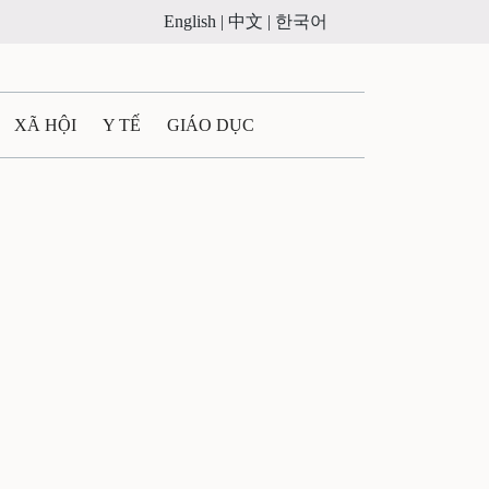
English |
中文 |
한국어
XÃ HỘI
Y TẾ
GIÁO DỤC
E MÁY
PHÁP LUẬT
 QUẢNG CÁO
ULTIMEDIA