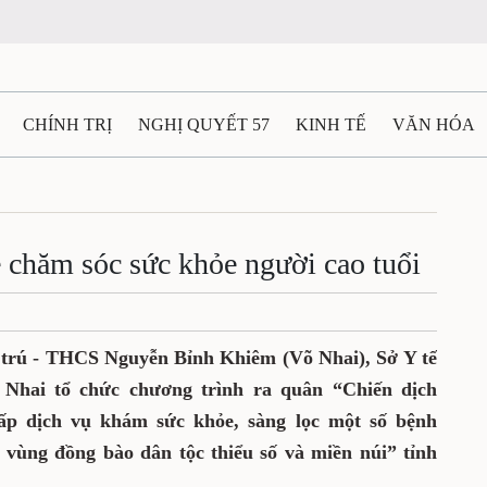
CHÍNH TRỊ
NGHỊ QUYẾT 57
KINH TẾ
VĂN HÓA
ẤT VÀ NGƯỜI THÁI NGUYÊN
GIAO THÔNG
Ô TÔ - X
TÀI NGUYÊN - MÔI TRƯỜNG
THỂ THAO
THÔNG TIN -
 chăm sóc sức khỏe người cao tuổi
Ệ THÁI NGUYÊN
VIDEO
CÁC ĐỀ ÁN TRỌNG TÂM
M
 trú - THCS Nguyễn Bỉnh Khiêm (Võ Nhai), Sở Y tế
Nhai tổ chức chương trình ra quân “Chiến dịch
ấp dịch vụ khám sức khỏe, sàng lọc một số bệnh
i vùng đồng bào dân tộc thiểu số và miền núi” tỉnh