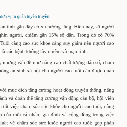
đơn vị ra quân tuyên truyền.
bàn tỉnh gần đây có xu hướng tăng. Hiện nay, số người
ghìn người, chiếm gần 15% số
dân
. Trong đó có 70%
 Tuổi càng cao sức khỏe càng suy giảm nên người cao
ệt là các bệnh không lây nhiễm và m
ạ
n tính.
n, những vấn đề như nâng cao chất lượng dân số, chăm
thống an sinh xã hội cho người cao tuổi cần được quan
với mục đích tăng cường hoạt động truyền thông
,
nâng
gành và đoàn thể tăng cường vận động cán bộ, hội viên
n tốt
việc
chăm sóc sức khỏe cho người cao tuổi; nâng
m của mỗi cá nhân, gia đình và cộng đồng trong việc
 luật về chăm sóc sức khỏe người cao tuổi
;
góp phần