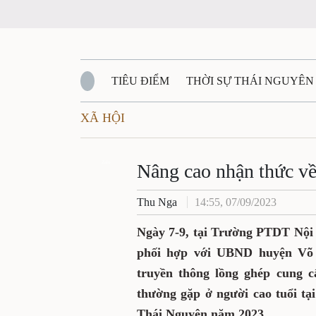
TIÊU ĐIỂM
THỜI SỰ THÁI NGUYÊN
XÃ HỘI
QUỐC PHÒNG - AN NINH
BẠN ĐỌC
Đ
QUÊ HƯƠNG - ĐẤT NƯỚC
Zalo
QUỐC TẾ
Nâng cao nhận thức về
Thu Nga
14:55, 07/09/2023
VĂN BẢN, CHÍNH SÁCH MỚI
VĂN NGH
Ngày 7-9, tại Trường PTDT Nội
phối hợp với UBND huyện Võ 
truyền thông lồng ghép cung c
thường gặp ở người cao tuổi tạ
Thái Nguyên năm 2023.