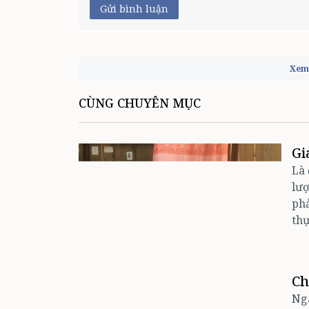
Gửi bình luận
Xem 
CÙNG CHUYÊN MỤC
Gi
Là 
lượ
phả
thự
Ch
Ngà