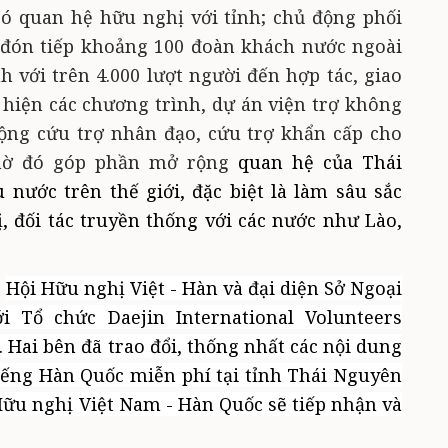
ó quan hệ hữu nghị với tỉnh; chủ động phối
ị đón tiếp khoảng 100 đoàn khách nước ngoài
nh với trên 4.000 lượt người
đến hợp tác, giao
 hiện các chương trình, dự án viện trợ không
động cứu trợ nhân đạo, cứu trợ khẩn cấp cho
ờ đó góp phần mở rộng
quan hệ
của Thái
 nước trên thế giới, đặc biệt là làm sâu sắc
 đối tác truyền thống với các nước như Lào,
,
Hội Hữu nghị Việt - Hàn và đại diện Sở Ngoại
với Tổ chức
Daejin International Volunteers
. Hai bên
đã trao đổi, thống nhất các nội dung
iếng Hàn Quốc miễn phí tại tỉnh Thái Nguyên
 Hữu nghị Việt Nam - Hàn Quốc sẽ tiếp nhận và