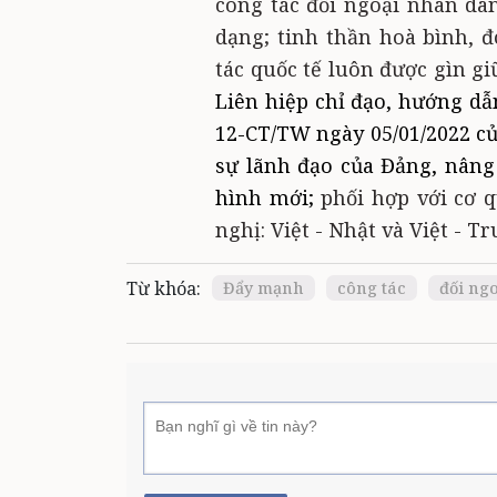
công tác đối ngoại nhân dân
dạng; tinh thần hoà bình, đ
tác quốc tế luôn được gìn giữ
Liên hiệp chỉ đạo, hướng dẫn
12-CT/TW ngày 05/01/2022 c
sự lãnh đạo của Đảng, nâng
hình mới
;
phối hợp với cơ 
nghị: Việt - Nhật và Việt - Tr
Từ khóa:
Đẩy mạnh
công tác
đối ng