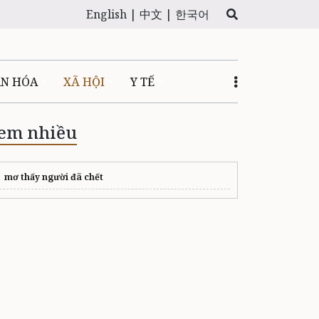
English |
中文 |
한국어
ĂN HÓA
XÃ HỘI
Y TẾ
em nhiều
mơ thấy người đã chết