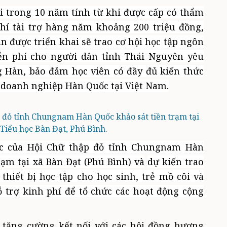
i trong 10 năm tính từ khi được cấp có thẩm
hí tài trợ hàng năm khoảng 200 triệu đồng,
n được triển khai sẽ trao cơ hội học tập ngôn
n phí cho người dân tỉnh Thái Nguyên yêu
g Hàn, bảo đảm học viên có đầy đủ kiến thức
, doanh nghiệp Hàn Quốc tại Việt Nam
.
 đỏ tỉnh Chungnam Hàn Quốc khảo sát tiền trạm tại
Tiểu học Bàn Đạt, Phú Bình.
ác của Hội Chữ thập đỏ tỉnh Chungnam Hàn
rạm tại xã Bàn Đạt (Phú Bình) và
dự kiến trao
thiết bị học tập cho học sinh, trẻ mồ côi và
hỗ trợ kinh phí để tổ chức các hoạt động cộng
 t
ăng cường kết nối với các hội đồng hương