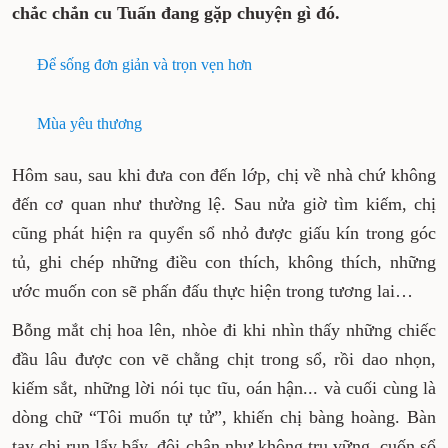
chắc chắn cu Tuấn đang gặp chuyện gì đó.
Để sống đơn giản và trọn vẹn hơn
Mùa yêu thương
Hôm sau, sau khi đưa con đến lớp, chị về nhà chứ không
đến cơ quan như thường lệ. Sau nửa giờ tìm kiếm, chị
cũng phát hiện ra quyển sổ nhỏ được giấu kín trong góc
tủ, ghi chép những điều con thích, không thích, những
ước muốn con sẽ phấn đấu thực hiện trong tương lai…
Bỗng mắt chị hoa lên, nhòe đi khi nhìn thấy những chiếc
đầu lâu được con vẽ chằng chịt trong sổ, rồi dao nhọn,
kiếm sắt, những lời nói tục tĩu, oán hận... và cuối cùng là
dòng chữ “Tôi muốn tự tử”, khiến chị bàng hoàng. Bàn
tay chị run lẩy bẩy, đôi chân như không trụ vững, cuốn sổ