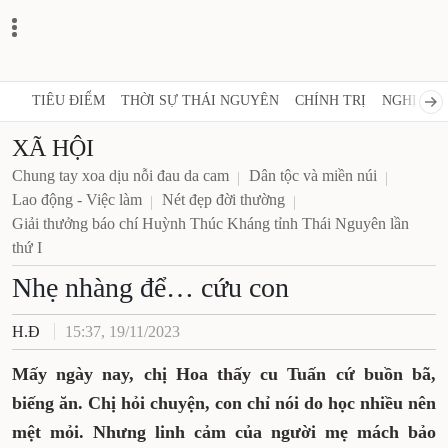
TIÊU ĐIỂM
THỜI SỰ THÁI NGUYÊN
CHÍNH TRỊ
NGHỊ QUY
XÃ HỘI
Chung tay xoa dịu nỗi đau da cam
Dân tộc và miền núi
Lao động - Việc làm
Nét đẹp đời thường
Giải thưởng báo chí Huỳnh Thúc Kháng tỉnh Thái Nguyên lần
thứ I
Nhẹ nhàng để… cứu con
H.Đ
15:37, 19/11/2023
Mấy ngày nay, chị Hoa thấy cu Tuấn cứ buồn bã,
biếng ăn. Chị hỏi chuyện, con chỉ nói do học nhiều nên
mệt mỏi. Nhưng linh cảm của người mẹ mách bảo