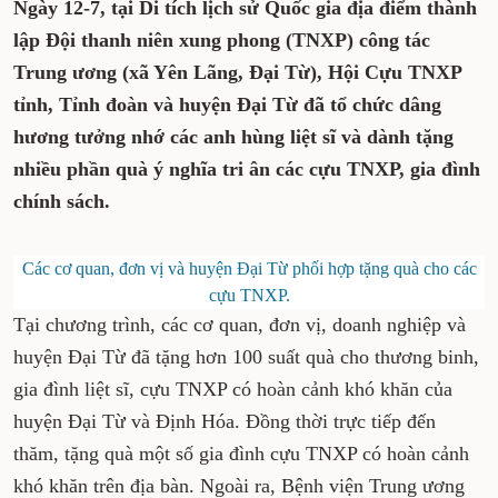
Ngày 12-7, tại Di tích lịch sử Quốc gia địa điểm thành
lập Đội thanh niên xung phong (TNXP) công tác
Trung ương (xã Yên Lãng, Đại Từ), Hội Cựu TNXP
tỉnh, Tỉnh đoàn và huyện Đại Từ đã tổ chức dâng
hương tưởng nhớ các anh hùng liệt sĩ và dành tặng
nhiều phần quà ý nghĩa tri ân các cựu TNXP, gia đình
chính sách.
Các cơ quan, đơn vị và huyện Đại Từ phối hợp tặng quà cho các
cựu TNXP.
Tại chương trình, các cơ quan, đơn vị, doanh nghiệp và
huyện Đại Từ đã tặng hơn 100 suất quà cho thương binh,
gia đình liệt sĩ, cựu TNXP có hoàn cảnh khó khăn của
huyện Đại Từ và Định Hóa. Đồng thời trực tiếp đến
thăm, tặng quà một số gia đình cựu TNXP có hoàn cảnh
khó khăn trên địa bàn. Ngoài ra, Bệnh viện Trung ương