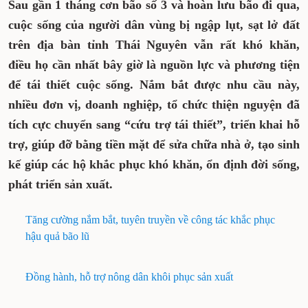
Sau gần 1 tháng cơn bão số 3 và hoàn lưu bão đi qua,
cuộc sống của người dân vùng bị ngập lụt, sạt lở đất
trên địa bàn tỉnh Thái Nguyên vẫn rất khó khăn,
điều họ cần nhất bây giờ là nguồn lực và phương tiện
để tái thiết cuộc sống. Nắm bắt được nhu cầu này,
nhiều đơn vị, doanh nghiệp, tổ chức thiện nguyện đã
tích cực chuyển sang “cứu trợ tái thiết”, triển khai hỗ
trợ, giúp đỡ bằng tiền mặt để sửa chữa nhà ở, tạo sinh
kế giúp các hộ khắc phục khó khăn, ổn định đời sống,
phát triển sản xuất.
Tăng cường nắm bắt, tuyên truyền về công tác khắc phục
hậu quả bão lũ
Đồng hành, hỗ trợ nông dân khôi phục sản xuất