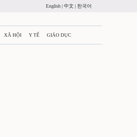
English |
中文 |
한국어
XÃ HỘI
Y TẾ
GIÁO DỤC
E MÁY
PHÁP LUẬT
 QUẢNG CÁO
ULTIMEDIA