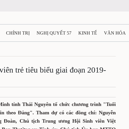
CHÍNH TRỊ
NGHỊ QUYẾT 57
KINH TẾ
VĂN HÓA
ẤT VÀ NGƯỜI THÁI NGUYÊN
GIAO THÔNG
Ô TÔ - X
TÀI NGUYÊN - MÔI TRƯỜNG
THỂ THAO
THÔNG TIN -
ên trẻ tiêu biểu giai đoạn 2019-
Ệ THÁI NGUYÊN
VIDEO
CÁC ĐỀ ÁN TRỌNG TÂM
M
nh tỉnh Thái Nguyên tổ chức chương trình "Tuổi
tin theo Đảng". Tham dự có các đồng chí: Nguyễn
g Đoàn, Chủ tịch Trung ương Hội Sinh viên Việt