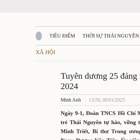
TIÊU ĐIỂM
THỜI SỰ THÁI NGUYÊN
XÃ HỘI
QUỐC PHÒNG - AN NINH
BẠN ĐỌC
Đ
QUÊ HƯƠNG - ĐẤT NƯỚC
Zalo
QUỐC TẾ
Tuyên dương 25 đảng vi
2024
VĂN BẢN, CHÍNH SÁCH MỚI
VĂN NGH
Minh Anh
13:59, 09/01/2025
Ngày 9-1, Đoàn TNCS Hồ Chí Mi
trẻ Thái Nguyên tự hào, vững 
Minh Triết, Bí thư Trung ươn