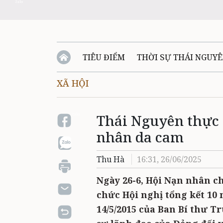
Zalo
TIÊU ĐIỂM
THỜI SỰ THÁI NGUY
XÃ HỘI
QUỐC PHÒNG - AN NINH
BẠN ĐỌC
Đ
Thái Nguyên thực 
QUÊ HƯƠNG - ĐẤT NƯỚC
QUỐC TẾ
Zalo
nhân da cam
VĂN BẢN, CHÍNH SÁCH MỚI
VĂN NGH
Thu Hà
16:31, 26/06/2025
Ngày 26-6, Hội Nạn nhân c
chức Hội nghị tổng kết 10
14/5/2015 của Ban Bí thư 