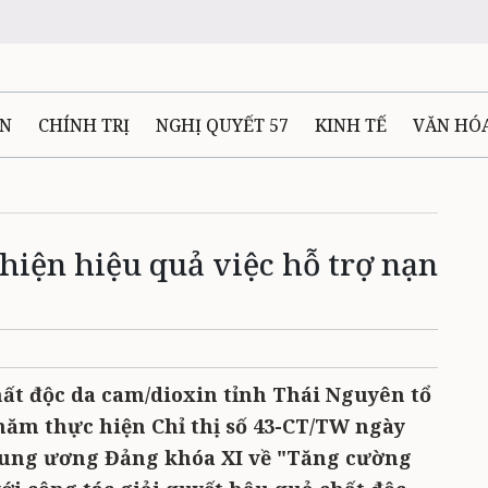
ÊN
CHÍNH TRỊ
NGHỊ QUYẾT 57
KINH TẾ
VĂN HÓ
ẤT VÀ NGƯỜI THÁI NGUYÊN
GIAO THÔNG
Ô TÔ - X
hiện hiệu quả việc hỗ trợ nạn
TÀI NGUYÊN - MÔI TRƯỜNG
THỂ THAO
THÔNG TIN -
Ệ THÁI NGUYÊN
VIDEO
CÁC ĐỀ ÁN TRỌNG TÂM
MU
hất độc da cam/dioxin tỉnh Thái Nguyên tổ
 năm thực hiện Chỉ thị số 43-CT/TW ngày
Trung ương Đảng khóa XI về "Tăng cường