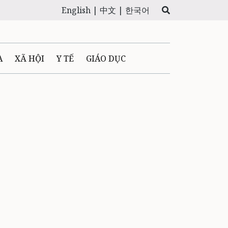
English |
中文 |
한국어
A
XÃ HỘI
Y TẾ
GIÁO DỤC
E MÁY
PHÁP LUẬT
 QUẢNG CÁO
LTIMEDIA