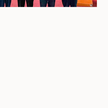
da cam/dioxin tỉnh trao thưởng cho các tập thể đạt
c trong thực hiện Chỉ thị 43-CT/TW.
iện Chỉ thị số 43-CT/TW, các cấp ủy, chính
rị - xã hội và nhân dân trong tỉnh đã nhận
 động thiết thực hỗ trợ các nạn nhân chất
ệt, triển khai Chỉ thị được các cấp thực hiện
 độ, chính sách hỗ trợ nạn nhân được chi trả
i tượng. Hệ thống văn bản hướng dẫn được bổ
iện hiệu quả các chủ trương của Đảng, Nhà