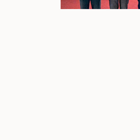
Lãnh đạo Hội Nạn nhân chất độc 
kết quả xuất sắ
Qua 10 năm triển khai thực h
quyền, MTTQ, tổ chức chính t
thức rõ hơn và có nhiều hoạt
độc da cam. Công tác quán tri
nghiêm túc, đồng bộ. Các chế
kịp thời, đúng quy định, đố
sung đầy đủ, đảm bảo thực h
nước.