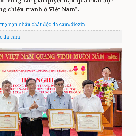
ới công tác giải quyết hậu quả chất độc
ng chiến tranh ở Việt Nam".
 trợ nạn nhân chất độc da cam/dioxin
ộc da cam