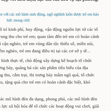
èn với các mô hình sinh động, ngộ nghĩnh luôn được trẻ em háo
hức mong chờ.
 trí kinh phí, huy động, vận động nguồn lực từ các tổ
rung thu cho trẻ em; quan tâm đến trẻ em có hoàn cảnh
ộ cận nghèo, trẻ em vùng dân tộc thiểu số, miền núi,
m nghèo, trẻ em đang điều trị tại các cơ sở y tế...
hình thực tế, chủ động xây dựng kế hoạch tổ chức
ng bày, quảng bá các sản phẩm tiêu biểu của địa
g thu, cắm trại, thi trưng bày mâm ngũ quả, tổ chức
u, tặng quà cho trẻ em có hoàn cảnh đặc biệt, khó
các mô hình đèn đa dạng, phong phú, các mô hình đèn
lực xã hội hóa để tổ chức các hoạt động vui chơi, giải