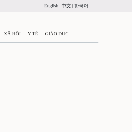
English |
中文 |
한국어
XÃ HỘI
Y TẾ
GIÁO DỤC
E MÁY
PHÁP LUẬT
 QUẢNG CÁO
ULTIMEDIA