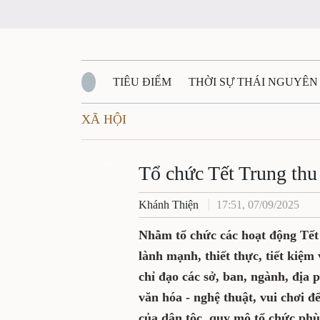
TIÊU ĐIỂM
THỜI SỰ THÁI NGUYÊN
XÃ HỘI
QUỐC PHÒNG - AN NINH
BẠN ĐỌC
Đ
QUÊ HƯƠNG - ĐẤT NƯỚC
Zalo
QUỐC TẾ
Tổ chức Tết Trung thu 
Khánh Thiện
17:51, 07/09/2025
VĂN BẢN, CHÍNH SÁCH MỚI
VĂN NGH
Nhằm tổ chức các hoạt động Tết 
lành mạnh, thiết thực, tiết kiệ
chỉ đạo các sở, ban, ngành, địa 
văn hóa - nghệ thuật, vui chơi để
của dân tộc, quy mô tổ chức phù