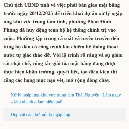
Chủ tịch UBND tỉnh về việc phải bàn giao mặt bằng
trước ngày 20/12/2025 để triển khai dự án xử lý ngập
úng khu vực trung tâm tỉnh, phường Phan Đình
Phùng đã huy động toàn bộ hệ thống chính trị vào
cuộc. Phường tập trung rà soát và tuyên truyền đến
từng hộ dân có công trình lấn chiếm hệ thống thoát
nước tự giác tháo dỡ. Với lộ trình rõ ràng và sự giám
sát chặt chẽ, công tác giải tỏa mặt bằng đang được
thực hiện khẩn trương, quyết liệt, tạo điều kiện thi
công các hạng mục nạo vét, mở rộng dòng chảy.
Xử lý ngập úng khu vực trung tâm Thái Nguyên: 'Làm ngay
– làm nhanh – làm hiệu quả'
Dẹp vật cản, bớt nỗi lo ngập úng