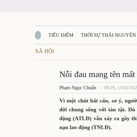
TIÊU ĐIỂM
THỜI SỰ THÁI NGUYÊN
XÃ HỘI
QUỐC PHÒNG - AN NINH
BẠN ĐỌC
Đ
QUÊ HƯƠNG - ĐẤT NƯỚC
Zalo
QUỐC TẾ
Nỗi đau mang tên mất 
Phạm Ngọc Chuẩn
09:29, 13/02/20
VĂN BẢN, CHÍNH SÁCH MỚI
VĂN NGH
Vì một chút bất cẩn, sơ ý, ngư
đời chung sống với tàn tật. Dù
động (ATLĐ) vẫn xảy ra gây thiệ
nạn lao động (TNLĐ).