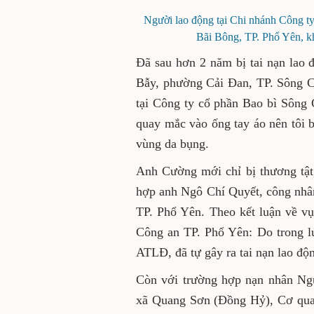
Người lao động tại Chi nhánh Công 
Bãi Bông, TP. Phổ Yên, k
Đã sau hơn 2 năm bị tai nạn la
Bẫy, phường Cải Đan, TP. Sông C
tại Công ty cổ phần Bao bì Sông 
quay mắc vào ống tay áo nên tôi b
vùng da bụng.
Anh Cường mới chỉ bị thương tậ
hợp anh Ngô Chí Quyết, công nhâ
TP. Phổ Yên. Theo kết luận về vụ
Công an TP. Phổ Yên: Do trong lú
ATLĐ, đã tự gây ra tai nạn lao độ
Còn với trường hợp nạn nhân Ng
xã Quang Sơn (Đồng Hỷ), Cơ quan