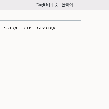
English |
中文 |
한국어
XÃ HỘI
Y TẾ
GIÁO DỤC
E MÁY
PHÁP LUẬT
 QUẢNG CÁO
ULTIMEDIA