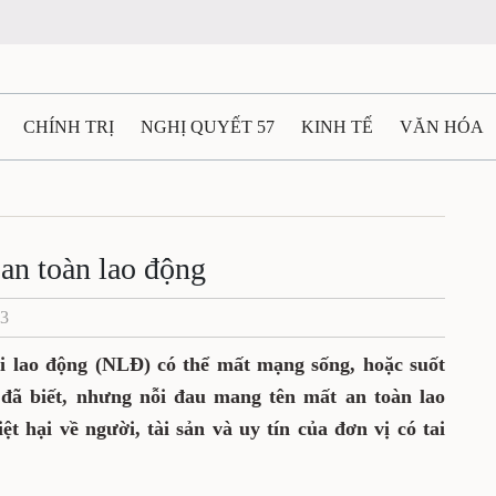
CHÍNH TRỊ
NGHỊ QUYẾT 57
KINH TẾ
VĂN HÓA
ẤT VÀ NGƯỜI THÁI NGUYÊN
GIAO THÔNG
Ô TÔ - X
TÀI NGUYÊN - MÔI TRƯỜNG
THỂ THAO
THÔNG TIN -
an toàn lao động
23
Ệ THÁI NGUYÊN
VIDEO
CÁC ĐỀ ÁN TRỌNG TÂM
M
ời lao động (NLĐ) có thể mất mạng sống, hoặc suốt
 đã biết, nhưng nỗi đau mang tên mất an toàn lao
t hại về người, tài sản và uy tín của đơn vị có tai