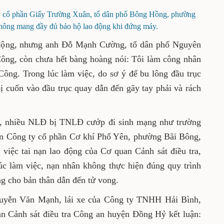
ty cổ phần Giấy Trường Xuân, tổ dân phố Bông Hồng, phường
hông mang đầy đủ bảo hộ lao động khi đứng máy.
o động, nhưng anh Đỗ Mạnh Cường, tổ dân phố Nguyên
ông, còn chưa hết bàng hoàng nói: Tôi làm công nhân
Công. Trong lúc làm việc, do sơ ý để bu lông đầu trục
ị cuốn vào đầu trục quay dẫn đến gãy tay phải và rách
t, nhiều NLĐ bị TNLĐ cướp đi sinh mạng như trường
n Công ty cổ phần Cơ khí Phổ Yên, phường Bãi Bông,
 việc tai nạn lao động của Cơ quan Cảnh sát điều tra,
c làm việc, nạn nhân không thực hiện đúng quy trình
ng cho bản thân dẫn đến tử vong.
uyễn Văn Mạnh, lái xe của Công ty TNHH Hải Bình,
 Cảnh sát điều tra Công an huyện Đồng Hỷ kết luận: