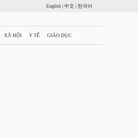
English |
中文 |
한국어
XÃ HỘI
Y TẾ
GIÁO DỤC
E MÁY
PHÁP LUẬT
 QUẢNG CÁO
ULTIMEDIA