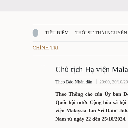
TIÊU ĐIỂM
THỜI SỰ THÁI NGUYÊN
CHÍNH TRỊ
QUỐC PHÒNG - AN NINH
BẠN ĐỌC
Đ
QUÊ HƯƠNG - ĐẤT NƯỚC
Zalo
QUỐC TẾ
Chủ tịch Hạ viện Mala
Theo Báo Nhân dân
20:00, 20/10/2
VĂN BẢN, CHÍNH SÁCH MỚI
VĂN NGH
Theo Thông cáo của Ủy ban Đối
Quốc hội nước Cộng hòa xã hội
viện Malaysia Tan Sri Dato' Jo
Nam từ ngày 22 đến 25/10/2024.