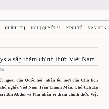
CHÍNH TRỊ
NGHỊ QUYẾT 57
KINH TẾ
VĂN HÓA
ẤT VÀ NGƯỜI THÁI NGUYÊN
GIAO THÔNG
Ô TÔ - X
TÀI NGUYÊN - MÔI TRƯỜNG
THỂ THAO
THÔNG TIN -
ysia sắp thăm chính thức Việt Nam
024
Ệ THÁI NGUYÊN
VIDEO
CÁC ĐỀ ÁN TRỌNG TÂM
M
 ngoại của Quốc hội, nhận lời mời của Chủ tịch
 chủ nghĩa Việt Nam Trần Thanh Mẫn, Chủ tịch Hạ
hari Bin Abdul và Phu nhân sẽ thăm chính thức Việt