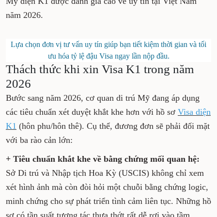
Mỹ diện K1 được đánh giá cao về uy tín tại Việt Nam
năm 2026.
Lựa chọn đơn vị tư vấn uy tín giúp bạn tiết kiệm thời gian và tối
ưu hóa tỷ lệ đậu Visa ngay lần nộp đầu.
Thách thức khi xin Visa K1 trong năm
2026
Bước sang năm 2026, cơ quan di trú Mỹ đang áp dụng
các tiêu chuẩn xét duyệt khắt khe hơn với hồ sơ
Visa diện
K1
(hôn phu/hôn thê). Cụ thể, đương đơn sẽ phải đối mặt
với ba rào cản lớn:
+ Tiêu chuẩn khắt khe về bằng chứng mối quan hệ:
Sở Di trú và Nhập tịch Hoa Kỳ (USCIS) không chỉ xem
xét hình ảnh mà còn đòi hỏi một chuỗi bằng chứng logic,
minh chứng cho sự phát triển tình cảm liên tục. Những hồ
sơ có tần suất tương tác thưa thớt rất dễ rơi vào tầm