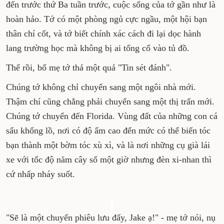
đến trước thứ Ba tuần trước, cuộc sống của tớ gần như là
hoàn hảo. Tớ có một phòng ngủ cực ngầu, một hội bạn
thân chí cốt, và tớ biết chính xác cách đi lại dọc hành
lang trường học mà không bị ai tống cổ vào tủ đồ.
Thế rồi, bố mẹ tớ thả một quả "Tin sét đánh".
Chúng tớ không chỉ chuyển sang một ngôi nhà mới.
Thậm chí cũng chẳng phải chuyển sang một thị trấn mới.
Chúng tớ chuyển đến Florida. Vùng đất của những con cá
sấu khổng lồ, nơi có độ ẩm cao đến mức có thể biến tóc
bạn thành một bờm tóc xù xì, và là nơi những cụ già lái
xe với tốc độ năm cây số một giờ nhưng đèn xi-nhan thì
cứ nhấp nháy suốt.
"Sẽ là một chuyến phiêu lưu đấy, Jake ạ!" - mẹ tớ nói, nụ