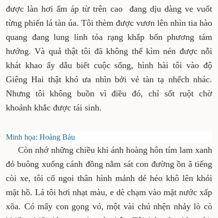
được làn hơi ấm áp từ trên cao đang dịu dàng ve vuốt
từng phiến lá tàn úa. Tôi thèm được vươn lên nhìn tia hào
quang đang lung linh tỏa rạng khắp bốn phương tám
hướng. Và quả thật tôi đã không thể kìm nén được nỗi
khát khao ấy dẫu biết cuộc sống, hình hài tôi vào độ
Giêng Hai thật khó ưa nhìn bởi vẻ tàn tạ nhếch nhác.
Nhưng tôi không buồn vì điều đó, chỉ sốt ruột chờ
khoảnh khắc được tái sinh.
Minh họa: Hoàng Báu
Còn nhớ những chiều khi ánh hoàng hôn tím lam xanh
đỏ buông xuống cánh đồng nằm sát con đường ồn ã tiếng
còi xe, tôi cố ngoi thân hình mảnh dẻ héo khô lên khỏi
mặt hồ. Lá tôi hơi nhạt màu, e dè chạm vào mặt nước xấp
xõa. Có mấy con gọng vó, một vài chú nhện nhảy lò cò