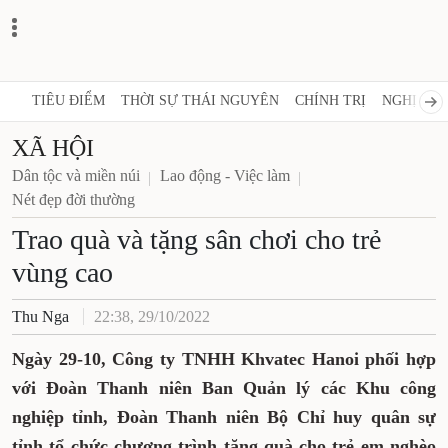
TIÊU ĐIỂM
THỜI SỰ THÁI NGUYÊN
CHÍNH TRỊ
NGHỊ QUY
XÃ HỘI
Dân tộc và miền núi
Lao động - Việc làm
Nét đẹp đời thường
Trao quà và tặng sân chơi cho trẻ
vùng cao
Thu Nga
22:38, 29/10/2022
Ngày 29-10, Công ty TNHH Khvatec Hanoi phối hợp
với Đoàn Thanh niên Ban Quản lý các Khu công
nghiệp tỉnh, Đoàn Thanh niên Bộ Chỉ huy quân sự
tỉnh tổ chức chương trình tặng quà cho trẻ em nghèo