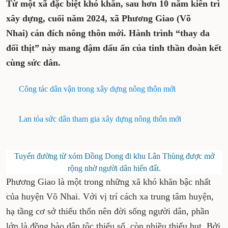
Từ một xã đặc biệt khó khăn, sau hơn 10 năm kiên trì
xây dựng, cuối năm 2024, xã Phương Giao (Võ
Nhai) cán đích nông thôn mới. Hành trình “thay da
đổi thịt” này mang đậm dấu ấn của tinh thần đoàn kết
cùng sức dân.
Công tác dân vận trong xây dựng nông thôn mới
Lan tỏa sức dân tham gia xây dựng nông thôn mới
Tuyến đường từ xóm Đồng Dong đi khu Lân Thùng được mở
rộng nhờ người dân hiến đất.
Phương Giao là một trong những xã khó khăn bậc nhất
của huyện Võ Nhai. Với vị trí cách xa trung tâm huyện,
hạ tầng cơ sở thiếu thốn nên đời sống người dân, phần
lớn là đồng bào dân tộc thiểu số, còn nhiều thiếu hụt. Bởi